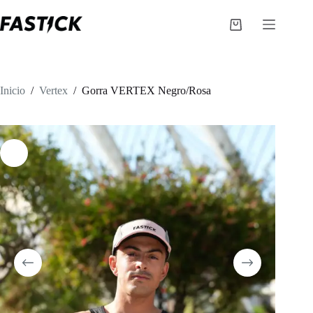
Saltar
al
Carro
contenido
de
compra
Inicio
/
Vertex
/
Gorra VERTEX Negro/Rosa