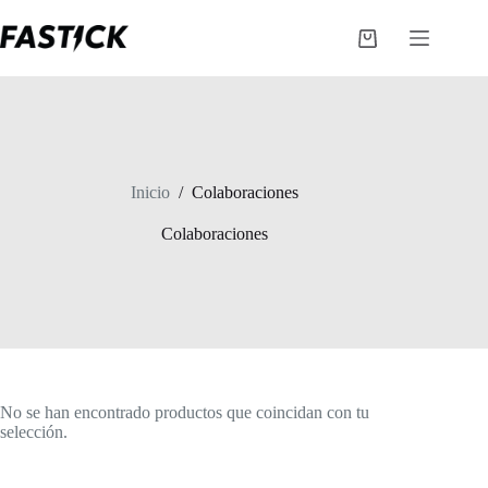
Saltar
al
Carro
contenido
de
compra
Inicio
/
Colaboraciones
Colaboraciones
No se han encontrado productos que coincidan con tu
selección.