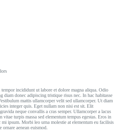
lors
d tempor incididunt ut labore et dolore magna aliqua. Odio
 diam donec adipiscing tristique risus nec. In hac habitasse
estibulum mattis ullamcorper velit sed ullamcorper. Ut diam
ies integer quis. Eget nullam non nisi est sit. Elit
 gravida neque convallis a cras semper. Ullamcorper a lacus
. In vitae turpis massa sed elementum tempus egestas. Eros in
nc mi ipsum. Morbi leo urna molestie at elementum eu facilisis
ue ornare aenean euismod.