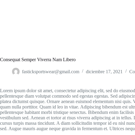
Consequat Semper Viverra Nam Libero
fasticksportswear@gmail.com
diciembre 17, 2021
Co
Lorem ipsum dolor sit amet, consectetur adipiscing elit, sed do eiusmo
pellentesque diam volutpat commodo sed egestas egestas. Sed adipiscing
platea dictumst quisque. Ornare aenean euismod elementum nisi quis. V
quam nulla porttitor. Quam id leo in vitae. Adipiscing bibendum est ultric
pellentesque habitant morbi tristique senectus. Bibendum enim facilisis
vestibulum sed. Aenean et tortor at risus viverra adipiscing at in tellus
cursus turpis massa tincidunt. A diam sollicitudin tempor id eu nisl nu
sed. Augue mauris augue neque gravida in fermentum et. Ultrices neq