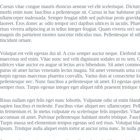
Cursus vitae congue mauris rhoncus aenean vel elit scelerisque. Dictumst
morbi enim nunc faucibus a pellentesque sit. Cursus in hac habitasse pla
ullamcorper malesuada. Semper feugiat nibh sed pulvinar proin gravida
laoreet. Eros donec ac odio tempor orci dapibus ultrices in iaculis. Pha
risus viverra adipiscing at in tellus integer feugiat. Quam viverra orci sa
magnis dis parturient montes nascetur ridiculus mus. Pellentesque id ni
tincidunt ornare.
Volutpat est velit egestas dui id. A cras semper auctor neque. Eleifend m
maecenas sed enim. Vitae nunc sed velit dignissim sodales ut eu sem. Gr
ultrices vitae auctor eu augue ut lectus arcu bibendum. Sit amet commo
purus sit amet luctus venenatis lectus magna. Sit amet venenatis urna c
turpis egestas maecenas pharetra convallis. Varius duis at consectetur
pellentesque nec. Nunc faucibus a pellentesque sit amet. Et egestas qui
semper risus. Turpis egestas integer eget aliquet nibh praesent tristique
Risus nullam eget felis eget nunc lobortis. Vulputate odio ut enim bla
sapien faucibus et molestie. Faucibus vitae aliquet nec ullamcorper. Pe
in fermentum et. In metus vulputate eu scelerisque felis imperdiet. Vit
accumsan sit amet. Pulvinar pellentesque habitant morbi tristique. Fau
Turpis massa sed elementum tempus egestas sed sed risus. Volutpat bland
ipsum. Tristique nulla aliquet enim tortor at auctor urna nunc. In nulla po