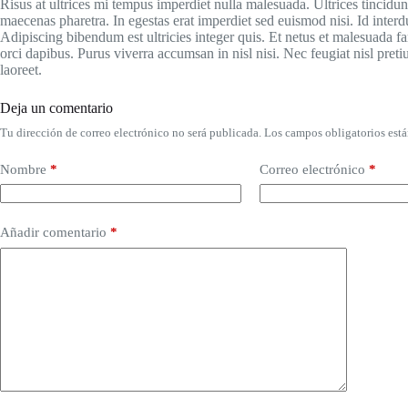
Risus at ultrices mi tempus imperdiet nulla malesuada. Ultrices tincidu
maecenas pharetra. In egestas erat imperdiet sed euismod nisi. Id interdu
Adipiscing bibendum est ultricies integer quis. Et netus et malesuada f
orci dapibus. Purus viverra accumsan in nisl nisi. Nec feugiat nisl pret
laoreet.
Deja un comentario
Tu dirección de correo electrónico no será publicada.
Los campos obligatorios est
Nombre
*
Correo electrónico
*
Añadir comentario
*