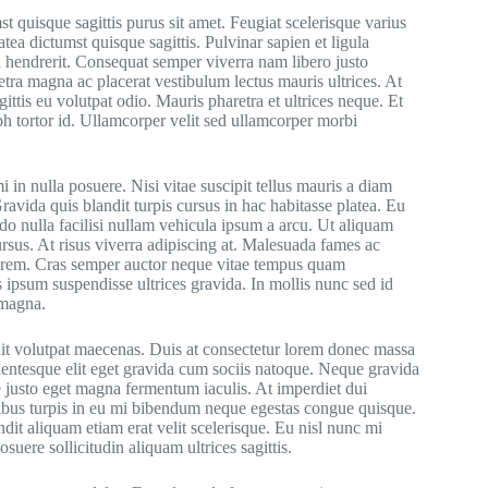
 quisque sagittis purus sit amet. Feugiat scelerisque varius
tea dictumst quisque sagittis. Pulvinar sapien et ligula
 hendrerit. Consequat semper viverra nam libero justo
retra magna ac placerat vestibulum lectus mauris ultrices. At
gittis eu volutpat odio. Mauris pharetra et ultrices neque. Et
bh tortor id. Ullamcorper velit sed ullamcorper morbi
i in nulla posuere. Nisi vitae suscipit tellus mauris a diam
avida quis blandit turpis cursus in hac habitasse platea. Eu
do nulla facilisi nullam vehicula ipsum a arcu. Ut aliquam
ursus. At risus viverra adipiscing at. Malesuada fames ac
 lorem. Cras semper auctor neque vitae tempus quam
s ipsum suspendisse ultrices gravida. In mollis nunc sed id
 magna.
ndit volutpat maecenas. Duis at consectetur lorem donec massa
llentesque elit eget gravida cum sociis natoque. Neque gravida
ae justo eget magna fermentum iaculis. At imperdiet dui
cibus turpis in eu mi bibendum neque egestas congue quisque.
it aliquam etiam erat velit scelerisque. Eu nisl nunc mi
suere sollicitudin aliquam ultrices sagittis.