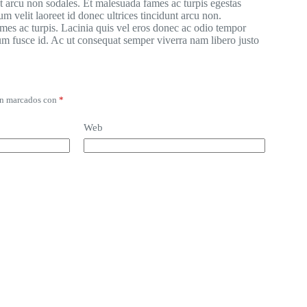
nt arcu non sodales. Et malesuada fames ac turpis egestas
m velit laoreet id donec ultrices tincidunt arcu non.
ames ac turpis. Lacinia quis vel eros donec ac odio tempor
ium fusce id. Ac ut consequat semper viverra nam libero justo
án marcados con
*
Web