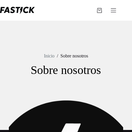
Saltar
al
Carro
contenido
de
compra
Inicio
/
Sobre nosotros
Sobre nosotros